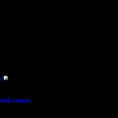
ue
Saudi League
vé más disputado que nunca. A los habituales...