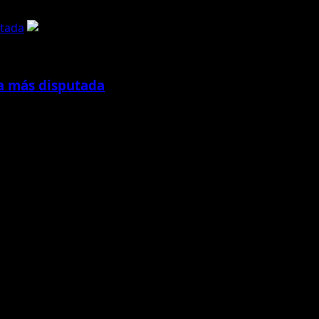
utada
ona más disputada
 reto en años: defender título ante...